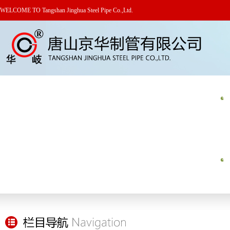
WELCOME TO Tangshan Jinghua Steel Pipe Co.,Ltd.