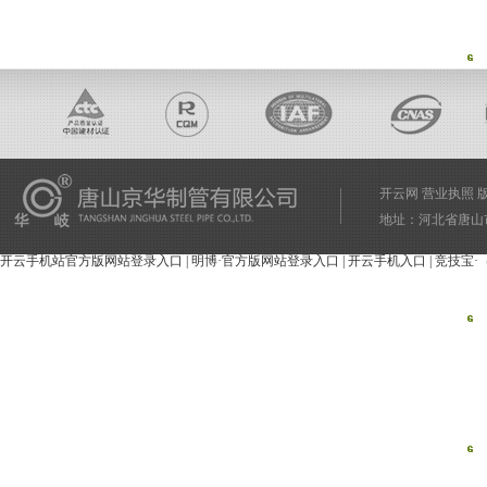
开云网
营业执照
版权
地址：河北省唐山市开平区
开云手机站官方版网站登录入口
|
明博·官方版网站登录入口
|
开云手机入口
|
竞技宝·（