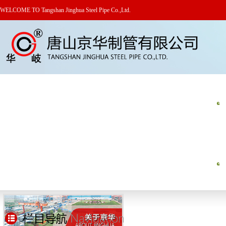
WELCOME TO Tangshan Jinghua Steel Pipe Co.,Ltd.