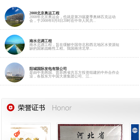
2008北京奥运工程
2008年北京奥运会，也就是第29届夏季奥林匹克运动
会，于2008年8月8日20时在中华人民共...
南水北调工程
南水北调工程，旨在缓解中国华北和西北地区水资源短
缺的国家战略性工程。我国南涝北旱...
阳城国际发电有限公司
是由中美两国、晋苏两省共五方投资组建的中外合作企
业，各股东方中国大唐集团公司、江...