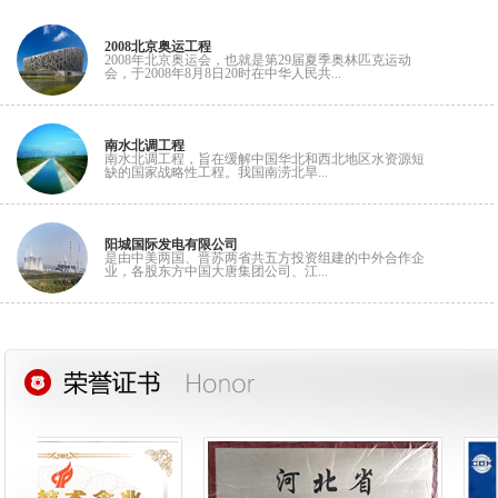
2008北京奥运工程
2008年北京奥运会，也就是第29届夏季奥林匹克运动
会，于2008年8月8日20时在中华人民共...
南水北调工程
南水北调工程，旨在缓解中国华北和西北地区水资源短
缺的国家战略性工程。我国南涝北旱...
阳城国际发电有限公司
是由中美两国、晋苏两省共五方投资组建的中外合作企
业，各股东方中国大唐集团公司、江...