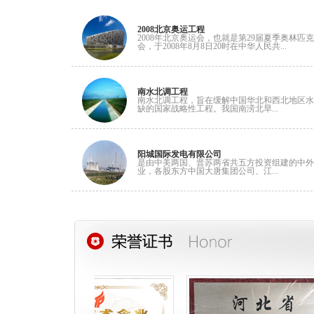
2008北京奥运工程
2008年北京奥运会，也就是第29届夏季奥林匹
会，于2008年8月8日20时在中华人民共...
南水北调工程
南水北调工程，旨在缓解中国华北和西北地区水
缺的国家战略性工程。我国南涝北旱...
阳城国际发电有限公司
是由中美两国、晋苏两省共五方投资组建的中外
业，各股东方中国大唐集团公司、江...