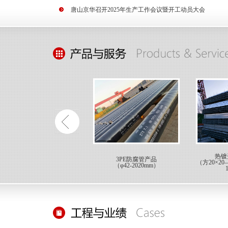
唐山京华召开2025年生产工作会议暨开工动员大会
热镀
3PE防腐管产品
（方20×20—
（φ42-2020mm）