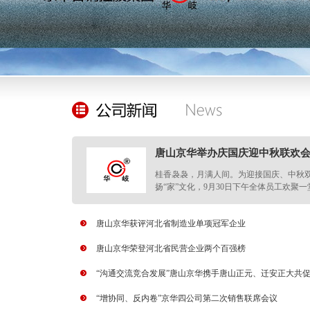
唐山京华举办庆国庆迎中秋联欢
桂香袅袅，月满人间。为迎接国庆、中秋
扬“家”文化，9月30日下午全体员工欢聚一堂
唐山京华获评河北省制造业单项冠军企业
唐山京华荣登河北省民营企业两个百强榜
“沟通交流竞合发展”唐山京华携手唐山正元、迁安正大共促..
“增协同、反内卷”京华四公司第二次销售联席会议