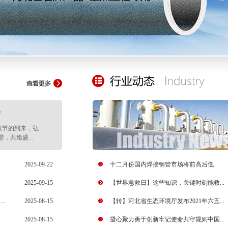
会
双节的到来，弘
，共飨盛...
2025-09-22
十二月份国内焊接钢管市场将前高后低
2025-09-15
【世界急救日】这些知识，关键时刻能救...
.
2025-08-15
【转】河北省生态环境厅发布2021年六五...
2025-08-15
凝心聚力勇于创新牢记使命共守规则中国...