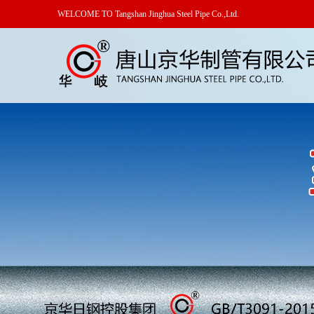
WELCOME TO Tangshan Jinghua Steel Pipe Co.,Ltd.