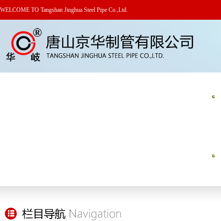
WELCOME TO Tangshan Jinghua Steel Pipe Co.,Ltd.