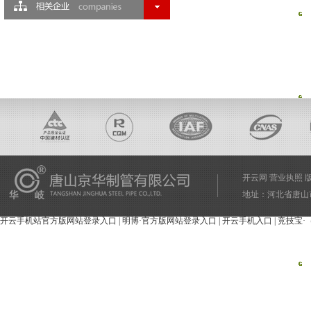
开云网
营业执照
版权
地址：河北省唐山市开平区
开云手机站官方版网站登录入口
|
明博·官方版网站登录入口
|
开云手机入口
|
竞技宝·（